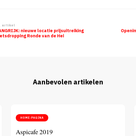
richtnavigatie
 artikel
NGRIJK: nieuwe locatie prijsuitreiking
Openin
ietsdropping Ronde van de Hei
Aanbevolen artikelen
HOME-PAGINA
Aspicafe 2019