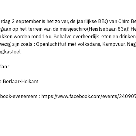
rdag 2 september is het zo ver, de jaarlijkse BBQ van Chiro Be
gaan op het terrein van de meisjeschiro(Heistsebaan 83a)! He
kken worden rond 16u. Behalve overheerlijk eten en drinken z
ezig zijn zoals : Openluchtfuif met volksdans, Kampvuur, Na
ngkasteel.
dan !
o Berlaar-Heikant
ebook-evenement : https://www.facebook.com/events/2409