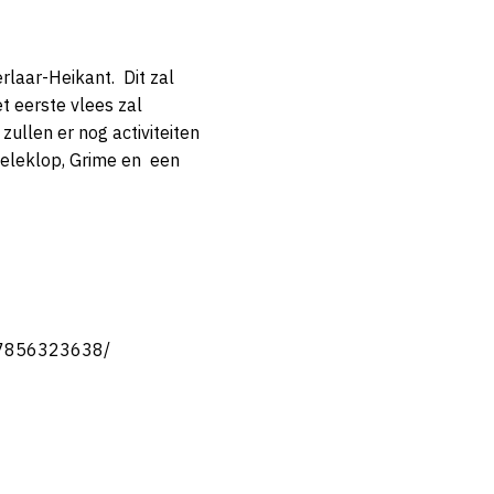
rlaar-Heikant. Dit zal
t eerste vlees zal
ullen er nog activiteiten
geleklop, Grime en een
07856323638/