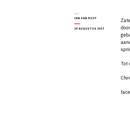
door
IAN VAN ROOY
Zate
door
29 AUGUSTUS 2017
geba
aanw
spri
Tot 
Chir
fac