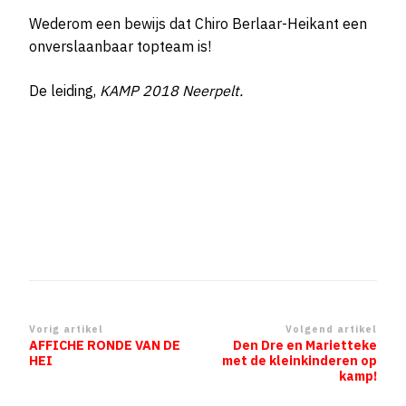
Wederom een bewijs dat Chiro Berlaar-Heikant een
onverslaanbaar topteam is!
De leiding,
KAMP 2018 Neerpelt.
Berichtnavigatie
Vorig artikel
Volgend artikel
AFFICHE RONDE VAN DE
Den Dre en Marietteke
HEI
met de kleinkinderen op
kamp!