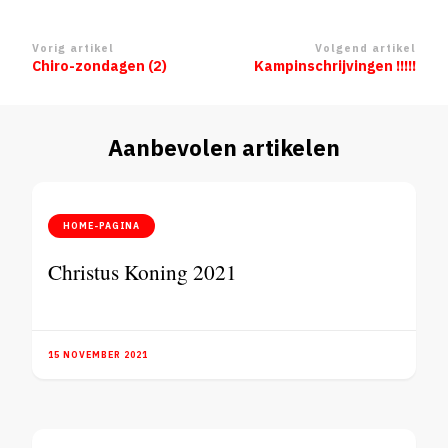
Berichtnavigatie
Vorig artikel
Volgend artikel
Chiro-zondagen (2)
Kampinschrijvingen !!!!!
Aanbevolen artikelen
HOME-PAGINA
Christus Koning 2021
15 NOVEMBER 2021