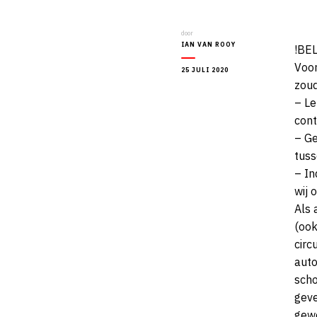
door
IAN VAN ROOY
!BE
Voor
25 JULI 2020
zoud
– Le
cont
– Ge
tuss
– In
wij 
Als 
(ook
circ
auto
scho
geve
gewo