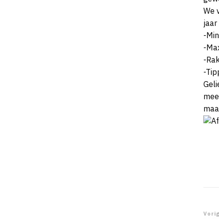
We v
jaar
-Min
-Max
-Rak
-Tip
Geli
meer
maar
Be
Vorig