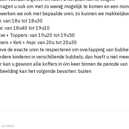
ragen u ook om met zo weinig mogelijk te komen en een mon
 werken we ook met bepaalde uren, zo kunnen we makkelijker
i: van 18u tot 18u30
i: van 18u40 tot 19u10
wi + Toppers: van 19u20 tot 19u50
pers + Keti + Aspi: van 20u tot 20u30
eve de exacte uren te respecteren om overlapping van bubbel
dere kinderen in verschillende bubbels, dan hoeft u niet me
 kan u gewoon alle koffers in één keer binnen de periode van 
richtnavigatie
 artikel