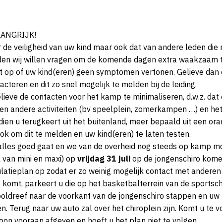
LANGRIJK!
 de veiligheid van uw kind maar ook dat van andere leden di
en wij willen vragen om de komende dagen extra waakzaam te 
t op of uw kind(eren) geen symptomen vertonen. Gelieve dan 
acteren en dit zo snel mogelijk te melden bij de leiding.
lieve de contacten voor het kamp te minimaliseren, d.w.z. dat 
en andere activiteiten (bv speelplein, zomerkampen …) en he
dien u terugkeert uit het buitenland, meer bepaald uit een ora
ook om dit te melden en uw kind(eren) te laten testen.
alles goed gaat en we van de overheid nog steeds op kamp mo
 van mini en maxi) op
vrijdag 31 juli
op de jongenschiro komen
ulatieplan op zodat er zo weinig mogelijk contact met anderen 
 komt, parkeert u die op het basketbalterrein van de sportsch
oldreef naar de voorkant van de jongenschiro stappen en uw k
n. Terug naar uw auto zal over het chiroplein zijn. Komt u te v
on vooraan afgeven en hoeft u het plan niet te volgen.