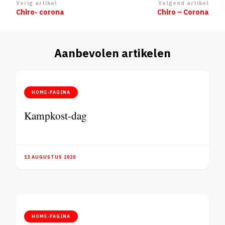
Berichtnavigatie
Vorig artikel
Volgend artikel
Chiro- corona
Chiro – Corona
Aanbevolen artikelen
HOME-PAGINA
Kampkost-dag
13 AUGUSTUS 2020
HOME-PAGINA