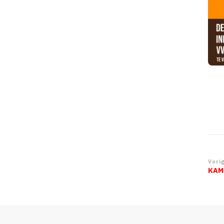
Be
Vorig
KAM