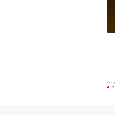
Be
Vorig
ASP