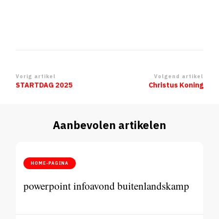
Berichtnavigatie
Vorig artikel
Volgend artikel
STARTDAG 2025
Christus Koning
Aanbevolen artikelen
HOME-PAGINA
powerpoint infoavond buitenlandskamp