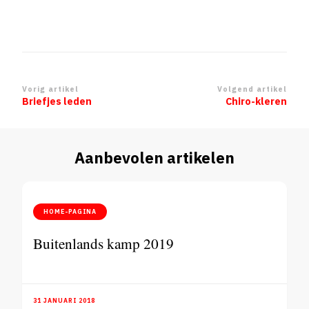
Berichtnavigatie
Vorig artikel
Volgend artikel
Briefjes leden
Chiro-kleren
Aanbevolen artikelen
HOME-PAGINA
Buitenlands kamp 2019
31 JANUARI 2018